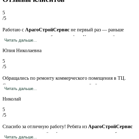
5
/5
Работаю с
АрагоСтройСервис
не первый раз — раньше
делали склад, теперь обновили офис. Как всегда, всё
Читать дальше...
аккуратно, быстро и с душой. Приятно, когда люди
Юлия Николаевна
действительно знают своё дело!
5
/5
Обращались по ремонту коммерческого помещения в ТЦ.
Составили смету, заключили договор, всё чётко и прозрачно.
Читать дальше...
Работы выполнены на высоком уровне, претензий нет.
Николай
Планируем обращаться повторно.
5
/5
Спасибо за отличную работу! Ребята из
АрагоСтройСервис
сделали ремонт в моём офисе — аккуратно, чисто и без
Читать дальше...