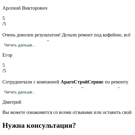
задержек. Особенно понравилось, что всегда были на связи и
Арсений Викторович
решали все вопросы сразу.
5
/5
Очень доволен результатом! Делали ремонт под кофейню, всё
продумано до мелочей — электрика, стены, плитка, потолок.
Читать дальше...
Команда отзывчивая, помогли даже с подбором материалов.
Егор
Теперь интерьер выглядит просто шикарно
5
/5
Сотрудничали с компанией
АрагоСтройСервис
по ремонту
коммерческого помещения под офис. Отмечаем высокий
Читать дальше...
уровень организации, соблюдение графика и качество
Дмитрий
выполненных работ. Коллектив квалифицированный и
ответственный. Благодарим за сотрудничество.
Вы можете ознакомится со всеми отзывами или оставить свой
Нужна консультация?
Обслуживание офиса в
Минске от