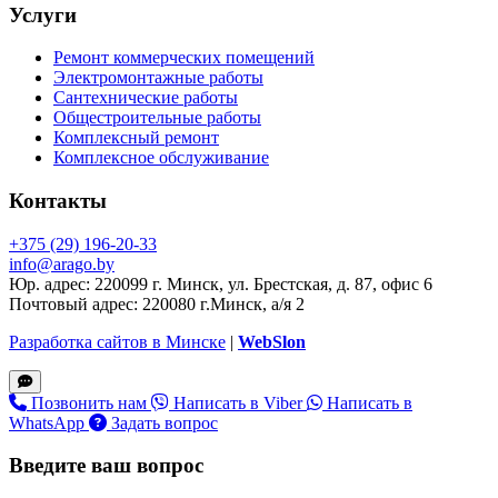
Услуги
Что такое обслуживание
офиса?
Ремонт коммерческих помещений
Электромонтажные работы
Под
обслуживанием офиса
Сантехнические работы
понимается комплекс мероприятий,
Общестроительные работы
направленных на поддержание
Комплексный ремонт
здания, инженерных систем и
Комплексное обслуживание
рабочих пространств в исправном
состоянии.
Контакты
Это не просто уборка и мелкие
+375 (29) 196-20-33
ремонты — это целая система,
info@arago.by
которая включает:
Юр. адрес: 220099 г. Минск, ул. Брестская, д. 87, офис 6
Почтовый адрес: 220080 г.Минск, а/я 2
техническое обслуживание
инженерных сетей (электрика,
Разработка сайтов в Минске
|
WebSlon
вентиляция, отопление,
водопровод, канализация);
мелкий и капитальный ремонт
Позвонить нам
Написать в Viber
Написать в
помещений;
WhatsApp
Задать вопрос
регулярную уборку;
сервис по поддержанию
Введите ваш вопрос
комфортного микроклимата;
обеспечение безопасности