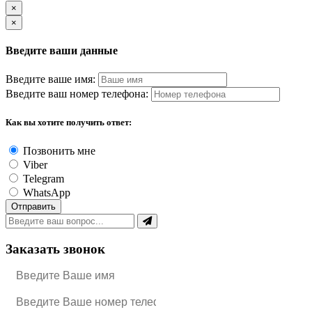
(системы охраны, пожарная
×
сигнализация).
×
Проще говоря, если офис сравнить с
Введите ваши данные
живым организмом, то
обслуживание — это и “витамины”,
Введите ваше имя:
и “лечебные процедуры”, и
“профилактика болезней”.
Введите ваш номер телефона:
Как вы хотите получить ответ:
Зачем офису в Минске нужно
обслуживание?
Позвонить мне
Viber
Может показаться: а зачем заключать
Telegram
договор с компанией, если в штате
WhatsApp
есть уборщица и “рукастый”
Отправить
электрик?
На практике всё сложнее. В Минске
Заказать звонок
большинство бизнес-центров и
офисных помещений оснащены
современными инженерными
системами, которые требуют
профессионального подхода.