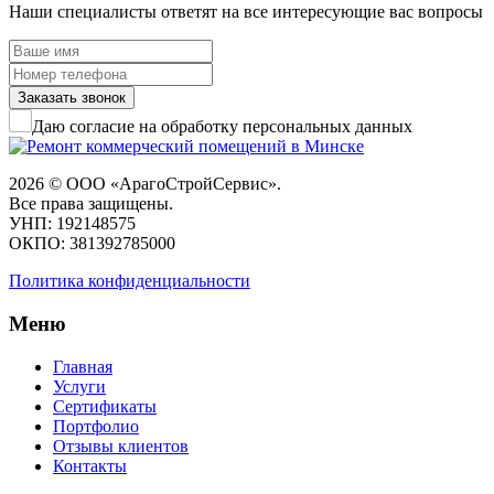
Наши специалисты ответят на все интересующие вас вопросы
АрагоСтройСервис
Заказать звонок
Офис — это сердце компании. Здесь
кипят рабочие процессы,
Даю согласие на обработку персональных данных
принимаются важные решения,
встречаются клиенты и формируется
имидж бренда. И как любое сердце,
2026 © ООО «АрагоСтройСервис».
офису нужно регулярное внимание и
Все права защищены.
забота.
УНП: 192148575
ОКПО: 381392785000
Многие владельцы бизнеса в Минске
понимают:
обслуживание офиса
—
Политика конфиденциальности
это не роскошь, а необходимое
условие стабильной работы. Но как
Меню
правильно организовать сервис?
Какие услуги входят в комплексное
Главная
обслуживание? И почему всё больше
Услуги
компаний доверяют эти задачи
Сертификаты
АрагоСтройСервис
?
Портфолио
Отзывы клиентов
Давайте разбираться по порядку.
Контакты