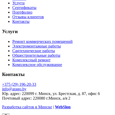
медучреждений в Минске и по всей
Услуги
Беларуси, выполняя проекты любой
Сертификаты
сложности — от косметической
Портфолио
отделки до капитальной
Отзывы клиентов
реконструкции с заменой
Контакты
инженерных систем.
Услуги
Эта статья — большой и детальный
материал (более 5000 слов) для
Ремонт коммерческих помещений
качественного продвижения в Google
Электромонтажные работы
и Яндекс. Она поможет вам понять,
Сантехнические работы
как должен выполняться ремонт
Общестроительные работы
медицинских центров, какие
Комплексный ремонт
требования предъявляются
Комплексное обслуживание
законодательством, какие этапы
работ обязательны, какие материалы
Контакты
подходят, и почему сотрудничество с
АрагоСтройСервис — это гарантия
качества, безопасности и
+375 (29) 196-20-33
соответствия всем стандартам.
info@arago.by
Юр. адрес: 220099 г. Минск, ул. Брестская, д. 87, офис 6
Почему ремонт медицинских
Почтовый адрес: 220080 г.Минск, а/я 2
центров — особая категория
Разработка сайтов в Минске
|
WebSlon
строительных работ?