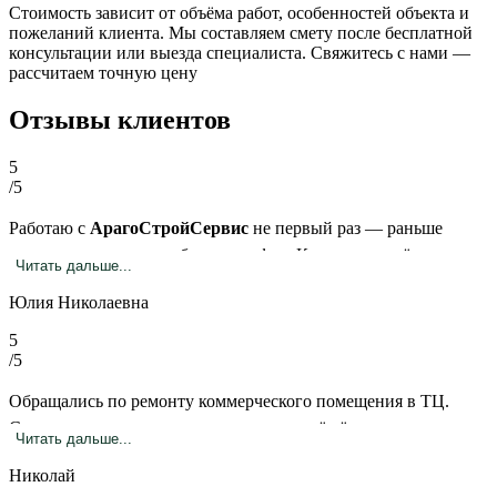
Стоимость зависит от объёма работ, особенностей объекта и
пожеланий клиента. Мы составляем смету после бесплатной
консультации или выезда специалиста. Свяжитесь с нами —
рассчитаем точную цену
Отзывы клиентов
5
/5
Работаю с
АрагоСтройСервис
не первый раз — раньше
делали склад, теперь обновили офис. Как всегда, всё
Читать дальше...
аккуратно, быстро и с душой. Приятно, когда люди
Юлия Николаевна
действительно знают своё дело!
5
/5
Обращались по ремонту коммерческого помещения в ТЦ.
Составили смету, заключили договор, всё чётко и прозрачно.
Читать дальше...
Работы выполнены на высоком уровне, претензий нет.
Николай
Планируем обращаться повторно.