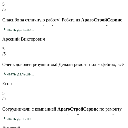
5
/5
Спасибо за отличную работу! Ребята из
АрагоСтройСервис
сделали ремонт в моём офисе — аккуратно, чисто и без
Читать дальше...
задержек. Особенно понравилось, что всегда были на связи и
Арсений Викторович
решали все вопросы сразу.
5
/5
Очень доволен результатом! Делали ремонт под кофейню, всё
продумано до мелочей — электрика, стены, плитка, потолок.
Читать дальше...
Команда отзывчивая, помогли даже с подбором материалов.
Егор
Теперь интерьер выглядит просто шикарно
5
/5
Сотрудничали с компанией
АрагоСтройСервис
по ремонту
коммерческого помещения под офис. Отмечаем высокий
Читать дальше...
уровень организации, соблюдение графика и качество