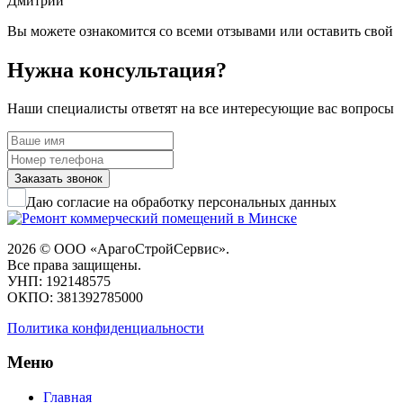
Дмитрий
выполненных работ. Коллектив квалифицированный и
ответственный. Благодарим за сотрудничество.
Вы можете ознакомится со всеми отзывами или оставить свой
Нужна консультация?
Ремонт медицинских
центров и клиник от
Наши специалисты ответят на все интересующие вас вопросы
компании
«АрагоСтройСервис»:
полный цикл работ под
Заказать звонок
ключ
Даю согласие на обработку персональных данных
Ремонт медицинских центров и
клиник — это один из самых
2026 © ООО «АрагоСтройСервис».
сложных типов строительных работ,
Все права защищены.
который требует высокой
УНП: 192148575
квалификации, глубокого понимания
ОКПО: 381392785000
санитарных норм, безупречной
точности и использования
Политика конфиденциальности
специальных материалов. Компания
АрагоСтройСервис
уже много лет
Меню
занимается профессиональным
ремонтом и модернизацией
Главная